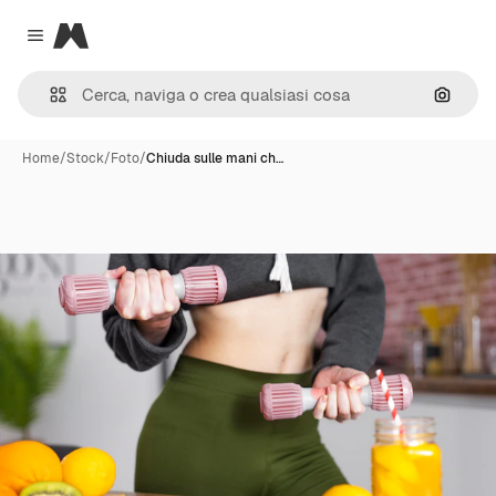
Magnific
Close menu
Cerca 
Home
/
Stock
/
Foto
/
Chiuda sulle mani ch…