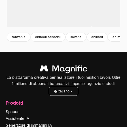
tanzania
animali selvatici
savana
animali
animali 
La piattaforma creativa per realizzare i tuoi migliori lavori. Oltre
1 milione di abbonati tra creativi, imprese, agenzie e studi.
Italiano
Prodotti
Spaces
Assistente IA
Generatore di immagini IA