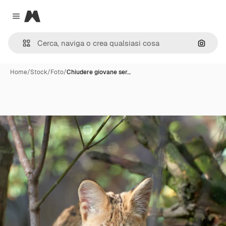
Magnific
Close menu
Cerca 
Home
/
Stock
/
Foto
/
Chiudere giovane ser…