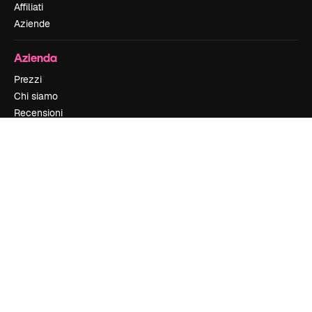
Affiliati
Aziende
Azienda
Prezzi
Chi siamo
Recensioni
Lavora con noi
Cerca tendenze
Blog
Eventi
Slidesgo
Vendi i tuoi contenuti
Sala stampa
Cerchi magnific.ai
Contattaci
Assistenza clienti