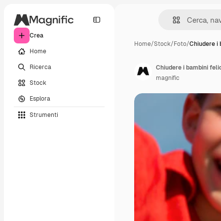
Crea
Home
/
Stock
/
Foto
/
Chiudere i 
Home
Ricerca
Chiudere i bambini felic
magnific
Stock
Esplora
Strumenti