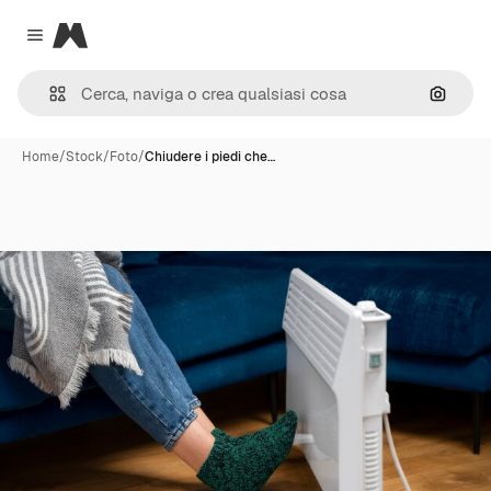
Magnific
Close menu
Cerca 
Home
/
Stock
/
Foto
/
Chiudere i piedi che…