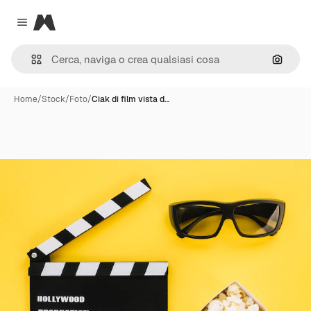
Magnific
Close menu
Cerca 
Home
/
Stock
/
Foto
/
Ciak di film vista d…