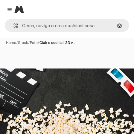
Magnific
Close menu
Cerca 
Home
/
Stock
/
Foto
/
Ciak e occhiali 3D v…