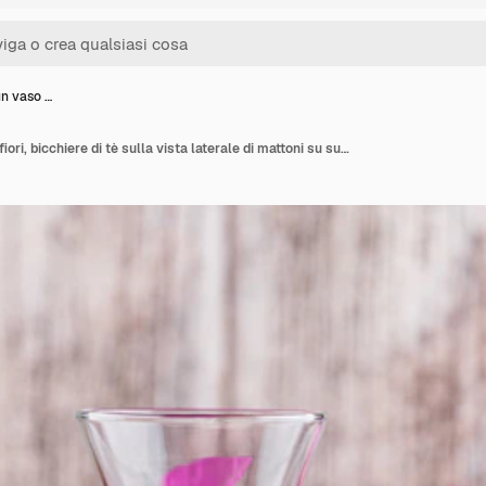
un vaso …
Ciliegie in un vaso con fiori, bicchiere di tè sulla vista laterale di mattoni su superficie rosa e sgangherata