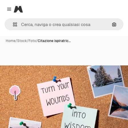
Magnific
Close menu
Cerca 
Home
/
Stock
/
Foto
/
Citazione ispiratric…