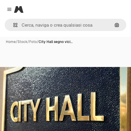
Magnific
Close menu
Cerca 
Home
/
Stock
/
Foto
/
City Hall segno vici…