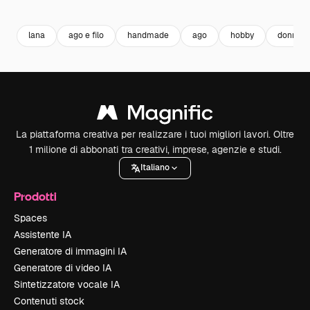
Premium
Premium
Premium
Premium
lana
ago e filo
handmade
ago
hobby
donna li
La piattaforma creativa per realizzare i tuoi migliori lavori. Oltre
1 milione di abbonati tra creativi, imprese, agenzie e studi.
Italiano
Prodotti
Spaces
Assistente IA
Generatore di immagini IA
Generatore di video IA
Sintetizzatore vocale IA
Contenuti stock