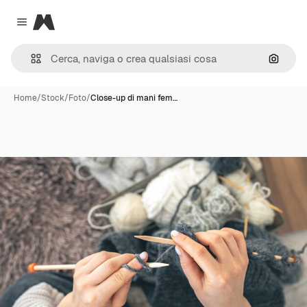
Magnific
Close menu
Cerca 
Home
/
Stock
/
Foto
/
Close-up di mani fem…