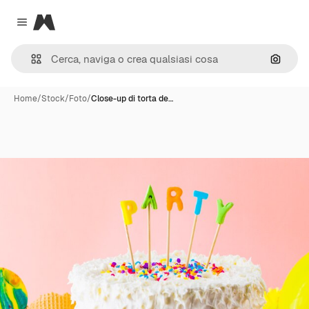
Magnific
Close menu
Cerca 
Home
/
Stock
/
Foto
/
Close-up di torta de…