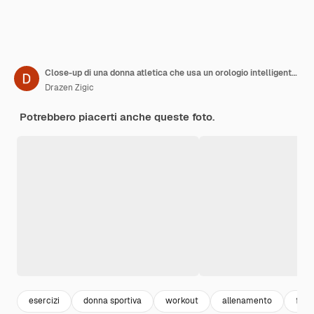
Close-up di una donna atletica che usa un orologio intelligente a casa
Drazen Zigic
Potrebbero piacerti anche queste foto.
esercizi
donna sportiva
workout
allenamento
fitn