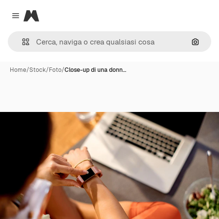
Magnific
Close menu
Cerca 
Home
/
Stock
/
Foto
/
Close-up di una donn…