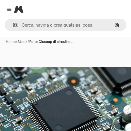
Magnific
Close menu
Cerca 
Home
/
Stock
/
Foto
/
Closeup di circuito …