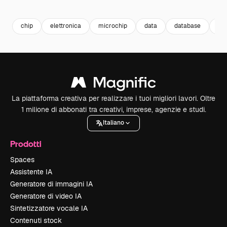
Premium
Premium
Premium
Premium
Generato da
chip
elettronica
microchip
data
database
dig
La piattaforma creativa per realizzare i tuoi migliori lavori. Oltre
1 milione di abbonati tra creativi, imprese, agenzie e studi.
Italiano
Prodotti
Spaces
Assistente IA
Generatore di immagini IA
Generatore di video IA
Sintetizzatore vocale IA
Contenuti stock