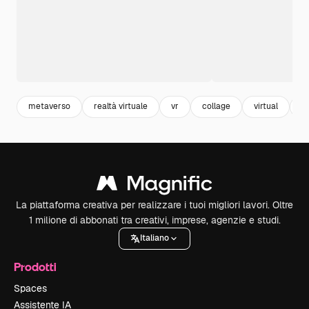
metaverso
realtà virtuale
vr
collage
virtual
s
La piattaforma creativa per realizzare i tuoi migliori lavori. Oltre
1 milione di abbonati tra creativi, imprese, agenzie e studi.
Italiano
Prodotti
Spaces
Assistente IA