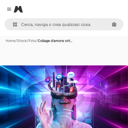
Magnific
Close menu
Cerca 
Home
/
Stock
/
Foto
/
Collage d'amore virt…