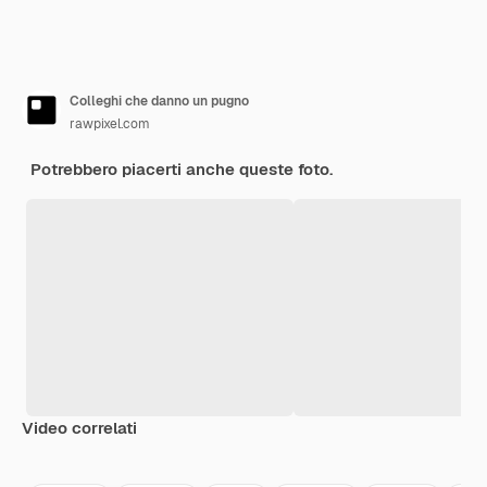
Colleghi che danno un pugno
rawpixel.com
Potrebbero piacerti anche queste foto.
Video correlati
Premium
Premium
Premium
Premium