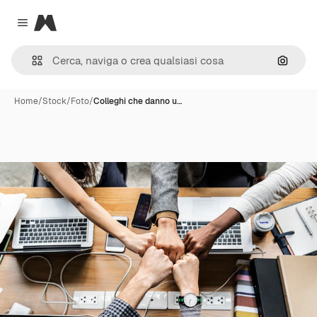
Magnific
Close menu
Cerca 
Home
/
Stock
/
Foto
/
Colleghi che danno u…