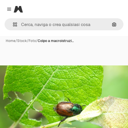
Magnific
Close menu
Cerca 
Home
/
Stock
/
Foto
/
Colpo a macroistruzi…