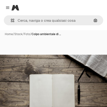
Magnific
Close menu
Cerca 
Home
/
Stock
/
Foto
/
Colpo ambientale di …