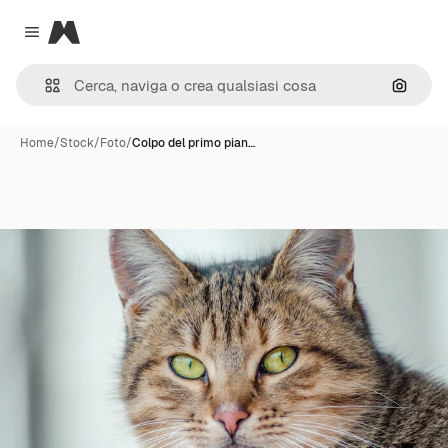
Magnific
Close menu
Cerca 
Home
/
Stock
/
Foto
/
Colpo del primo pian…