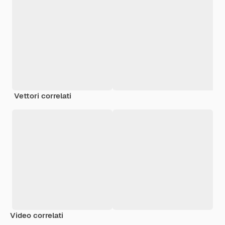
Vettori correlati
Video correlati
Premium
Premium
Premium
Premium
Generato da