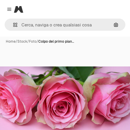
Magnific
Close menu
Cerca 
Home
/
Stock
/
Foto
/
Colpo del primo pian…