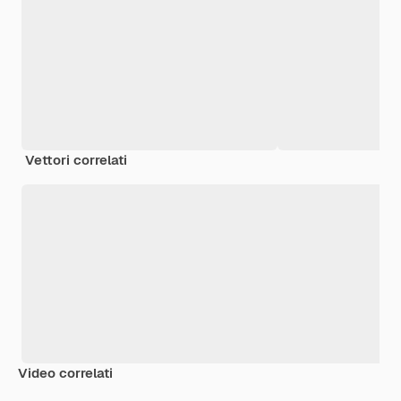
Vettori correlati
Video correlati
Premium
Premium
Premium
Premium