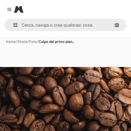
Magnific
Close menu
Cerca 
Home
/
Stock
/
Foto
/
Colpo del primo pian…