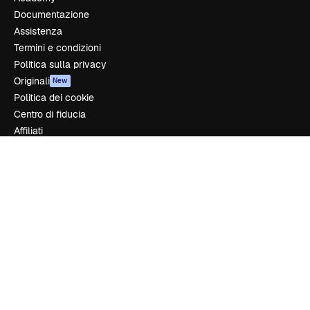
Documentazione
Assistenza
Termini e condizioni
Politica sulla privacy
Originali
New
Politica dei cookie
Centro di fiducia
Affiliati
Aziende
Azienda
Prezzi
Chi siamo
Recensioni
Lavora con noi
Cerca tendenze
Blog
Eventi