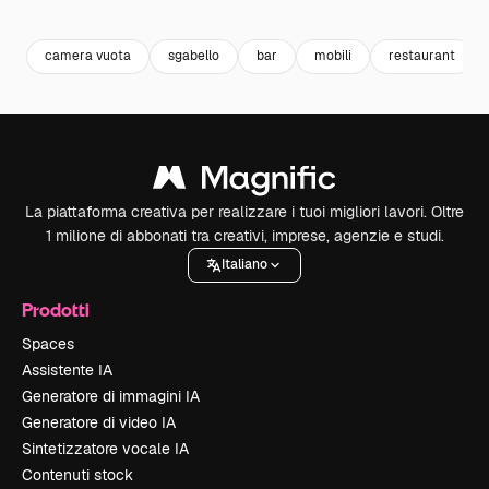
Premium
Premium
Premium
Premium
camera vuota
sgabello
bar
mobili
restaurant
La piattaforma creativa per realizzare i tuoi migliori lavori. Oltre
1 milione di abbonati tra creativi, imprese, agenzie e studi.
Italiano
Prodotti
Spaces
Assistente IA
Generatore di immagini IA
Generatore di video IA
Sintetizzatore vocale IA
Contenuti stock