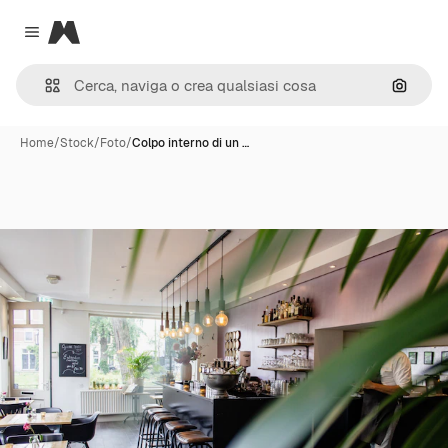
Magnific
Close menu
Cerca 
Home
/
Stock
/
Foto
/
Colpo interno di un …