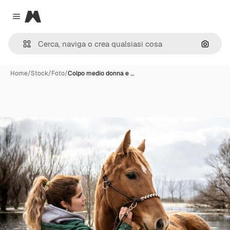
Magnific
Close menu
Cerca 
Home
/
Stock
/
Foto
/
Colpo medio donna e …