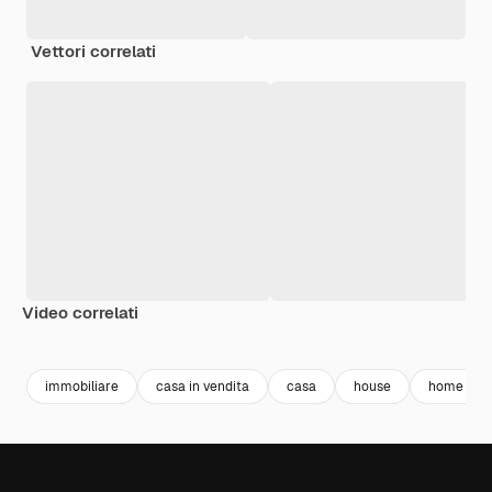
Vettori correlati
Video correlati
Premium
Premium
Generato dall'IA
Premium
Premium
Generato da
immobiliare
casa in vendita
casa
house
home