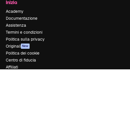
Inizia
Academy
Documentazione
Assistenza
Termini e condizioni
Politica sulla privacy
Originali
New
Politica dei cookie
Centro di fiducia
Affiliati
Aziende
Azienda
Prezzi
Chi siamo
Recensioni
Lavora con noi
Cerca tendenze