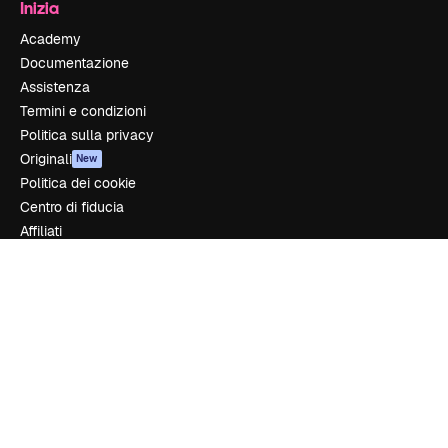
Inizia
Academy
Documentazione
Assistenza
Termini e condizioni
Politica sulla privacy
Originali
New
Politica dei cookie
Centro di fiducia
Affiliati
Aziende
Azienda
Prezzi
Chi siamo
Recensioni
Lavora con noi
Cerca tendenze