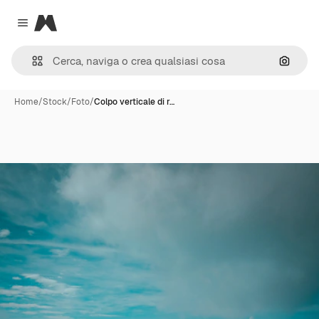
Magnific
Close menu
Cerca 
Home
/
Stock
/
Foto
/
Colpo verticale di r…