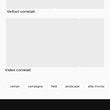
Vettori correlati
Video correlati
Premium
Premium
Premium
Premium
campo
campagna
field
landscape
alba montagna