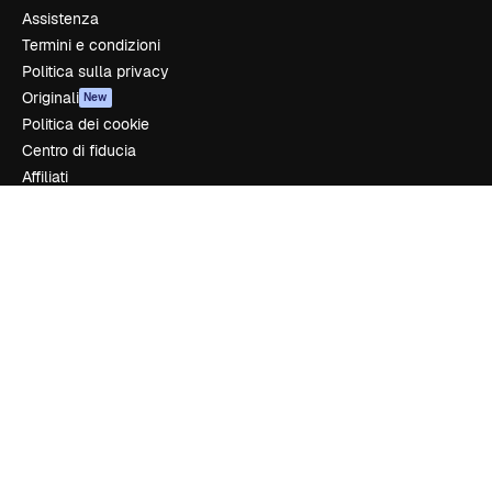
Assistenza
Termini e condizioni
Politica sulla privacy
Originali
New
Politica dei cookie
Centro di fiducia
Affiliati
Aziende
Azienda
Prezzi
Chi siamo
Recensioni
Lavora con noi
Cerca tendenze
Blog
Eventi
Slidesgo