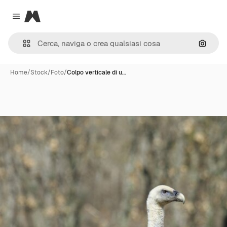
Magnific
Close menu
Cerca 
Home
/
Stock
/
Foto
/
Colpo verticale di u…