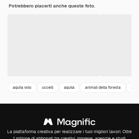
Potrebbero piacerti anche queste foto.
aquila volo
uccelli
aquila
animali della foresta
ali a
La piattaforma creativa per realizzare i tuoi migliori lavori. Oltre
1 milione di abbonati tra creativi, imprese, agenzie e studi.