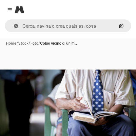
Magnific
Close menu
Cerca 
Home
/
Stock
/
Foto
/
Colpo vicino di un m…