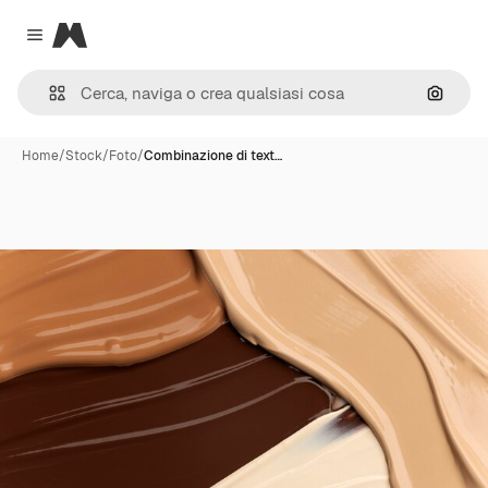
Magnific
Close menu
Cerca 
Home
/
Stock
/
Foto
/
Combinazione di text…