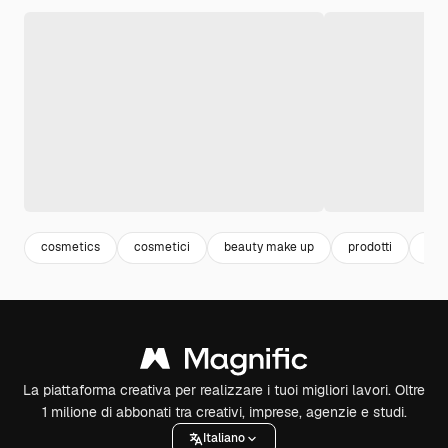
cosmetics
cosmetici
beauty make up
prodotti
mak
La piattaforma creativa per realizzare i tuoi migliori lavori. Oltre
1 milione di abbonati tra creativi, imprese, agenzie e studi.
Italiano