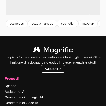
cosmetics
beauty make up
cosmetici
make up
pro
La piattaforma creativa per realizzare i tuoi migliori lavori. Oltre
1 milione di abbonati tra creativi, imprese, agenzie e studi.
Italiano
Prodotti
Spaces
Assistente IA
Generatore di immagini IA
Generatore di video IA