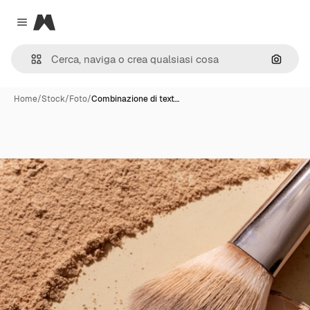
Magnific
Close menu
Cerca 
Home
/
Stock
/
Foto
/
Combinazione di text…