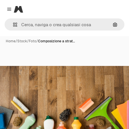
Magnific
Close menu
Cerca 
Home
/
Stock
/
Foto
/
Composizione a strat…