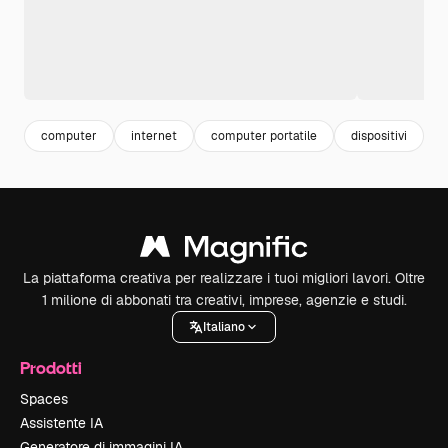
computer
internet
computer portatile
dispositivi
l
La piattaforma creativa per realizzare i tuoi migliori lavori. Oltre
1 milione di abbonati tra creativi, imprese, agenzie e studi.
Italiano
Prodotti
Spaces
Assistente IA
Generatore di immagini IA