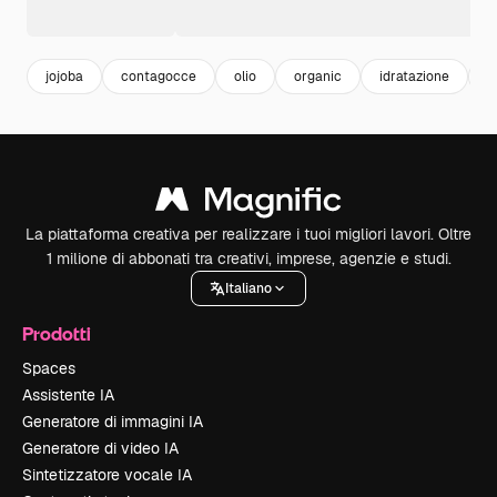
jojoba
contagocce
olio
organic
idratazione
h
La piattaforma creativa per realizzare i tuoi migliori lavori. Oltre
1 milione di abbonati tra creativi, imprese, agenzie e studi.
Italiano
Prodotti
Spaces
Assistente IA
Generatore di immagini IA
Generatore di video IA
Sintetizzatore vocale IA