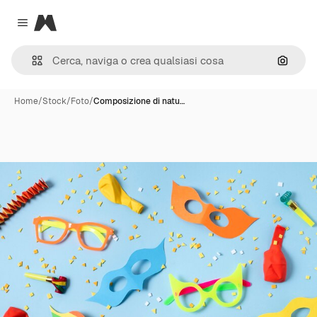
Magnific
Close menu
Cerca 
Home
/
Stock
/
Foto
/
Composizione di natu…