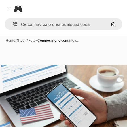
Magnific
Close menu
Cerca 
Home
/
Stock
/
Foto
/
Composizione domanda…