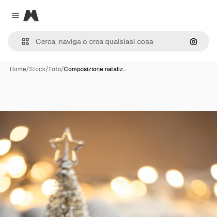
Magnific
Close menu
Cerca 
Home
/
Stock
/
Foto
/
Composizione nataliz…