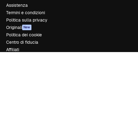
Assistenza
Termini e condizioni
Politica sulla privacy
Originali
New
Politica dei cookie
Centro di fiducia
Affiliati
Aziende
Azienda
Prezzi
Chi siamo
Recensioni
Lavora con noi
Cerca tendenze
Blog
Eventi
Slidesgo