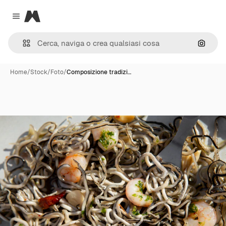
Magnific
Close menu
Cerca 
Home
/
Stock
/
Foto
/
Composizione tradizi…