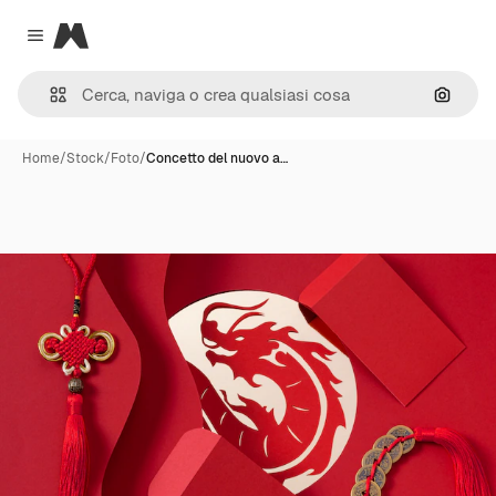
Magnific
Close menu
Cerca 
Home
/
Stock
/
Foto
/
Concetto del nuovo a…