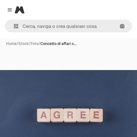
Magnific
Close menu
Cerca 
Home
/
Stock
/
Foto
/
Concetto di affari c…