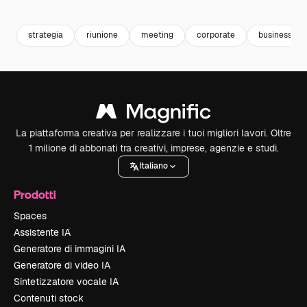
Premium
Premium
Premium
Premium
strategia
riunione
meeting
corporate
business w
La piattaforma creativa per realizzare i tuoi migliori lavori. Oltre
1 milione di abbonati tra creativi, imprese, agenzie e studi.
Italiano
Prodotti
Spaces
Assistente IA
Generatore di immagini IA
Generatore di video IA
Sintetizzatore vocale IA
Contenuti stock