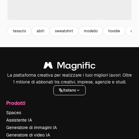
tessuto
abiti
sweatshirt
modello
hoodie
cami
La piattaforma creativa per realizzare i tuoi migliori lavori. Oltre
1 milione di abbonati tra creativi, imprese, agenzie e studi.
Italiano
Prodotti
Spaces
Assistente IA
Generatore di immagini IA
Generatore di video IA