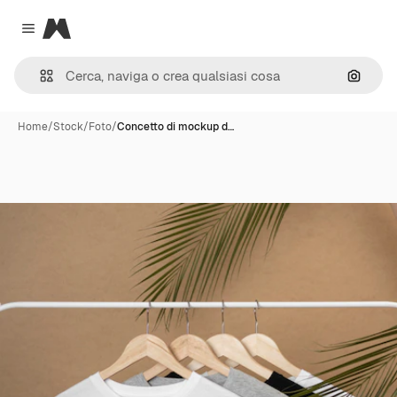
Magnific
Close menu
Cerca 
Home
/
Stock
/
Foto
/
Concetto di mockup d…