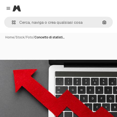
Magnific
Close menu
Cerca 
Home
/
Stock
/
Foto
/
Concetto di statisti…