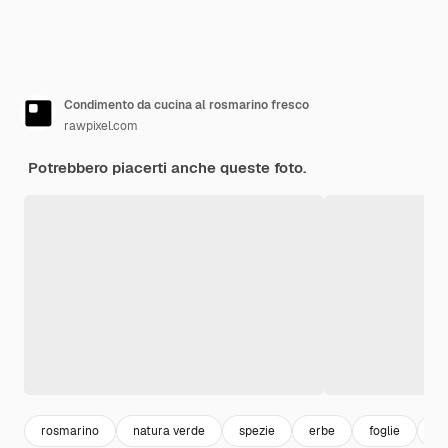
Condimento da cucina al rosmarino fresco
rawpixel.com
Potrebbero piacerti anche queste foto.
rosmarino
natura verde
spezie
erbe
foglie
na