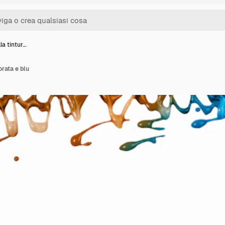
la tintur…
orata e blu