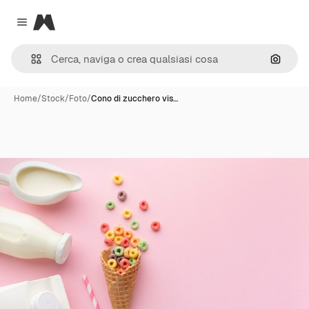
Magnific
Close menu
Cerca 
Home
/
Stock
/
Foto
/
Cono di zucchero vis…