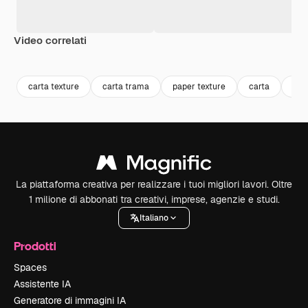
Video correlati
Premium
Premium
Premium
Premium
carta texture
carta trama
paper texture
carta
pap
La piattaforma creativa per realizzare i tuoi migliori lavori. Oltre
1 milione di abbonati tra creativi, imprese, agenzie e studi.
Italiano
Prodotti
Spaces
Assistente IA
Generatore di immagini IA