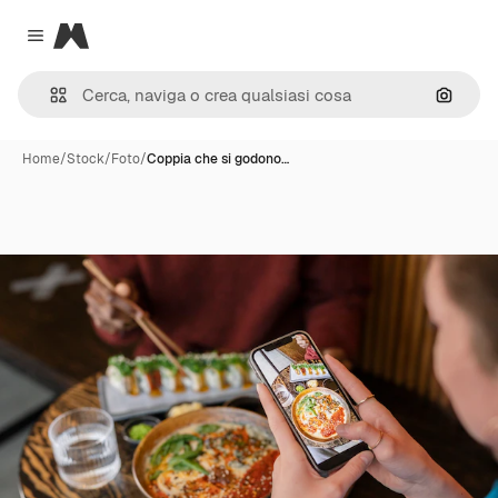
Magnific
Close menu
Cerca 
Home
/
Stock
/
Foto
/
Coppia che si godono…