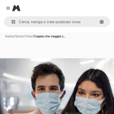
Magnific
Close menu
Cerca 
Home
/
Stock
/
Foto
/
Coppia che viaggia c…