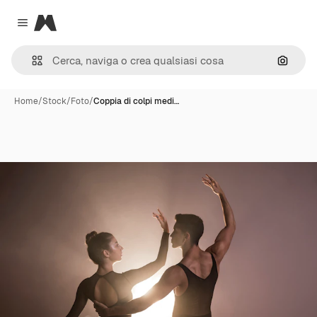
Magnific
Close menu
Cerca 
Home
/
Stock
/
Foto
/
Coppia di colpi medi…