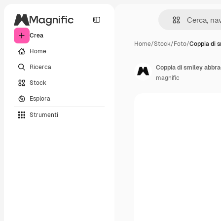
Crea
Home
/
Stock
/
Foto
/
Coppia di 
Home
Ricerca
Coppia di smiley abbrac
magnific
Stock
Esplora
Strumenti