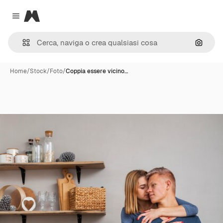
Magnific
Close menu
Cerca 
Home
/
Stock
/
Foto
/
Coppia essere vicino…