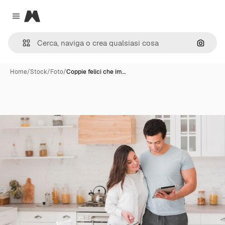
Magnific
Close menu
Cerca 
Home
/
Stock
/
Foto
/
Coppie felici che im…